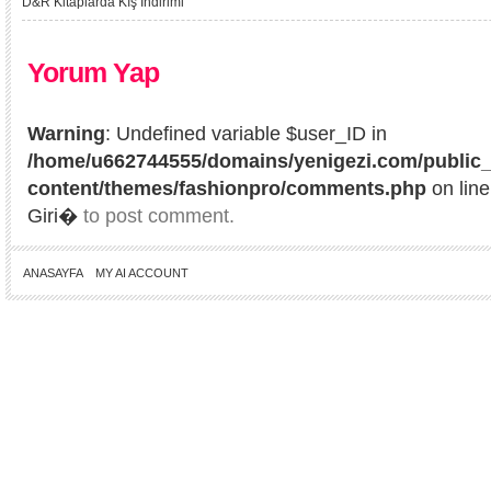
D&R Kitaplarda Kış İndirimi
Yorum Yap
Warning
: Undefined variable $user_ID in
/home/u662744555/domains/yenigezi.com/public_
content/themes/fashionpro/comments.php
on lin
Giri�
to post comment.
ANASAYFA
MY AI ACCOUNT