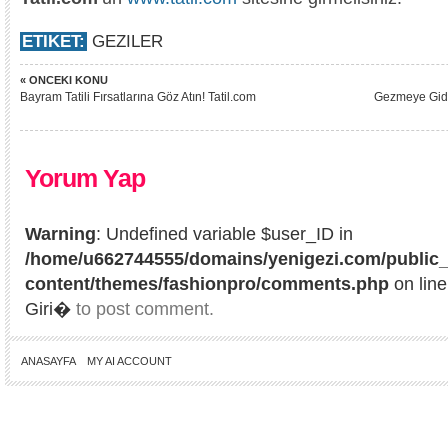
ETIKET:
GEZILER
« ONCEKI KONU
Bayram Tatili Fırsatlarına Göz Atın! Tatil.com
Gezmeye Gidiy
Yorum Yap
Warning
: Undefined variable $user_ID in
/home/u662744555/domains/yenigezi.com/public_
content/themes/fashionpro/comments.php
on lin
Giri�
to post comment.
ANASAYFA
MY AI ACCOUNT