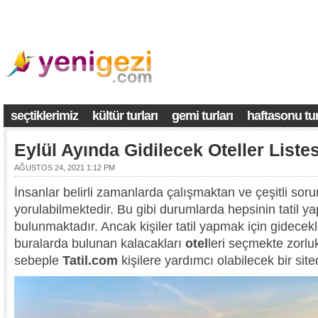
seçtiklerimiz
kültür turları
gemi turları
haftasonu tur
Eylül Ayında Gidilecek Oteller Listes
AĞUSTOS 24, 2021 1:12 PM
İnsanlar belirli zamanlarda çalışmaktan ve çeşitli sor
yorulabilmektedir. Bu gibi durumlarda hepsinin tatil 
bulunmaktadır. Ancak kişiler tatil yapmak için gidecekle
buralarda bulunan kalacakları
otel
leri seçmekte zorlu
sebeple
Tatil.com
kişilere yardımcı olabilecek bir sited