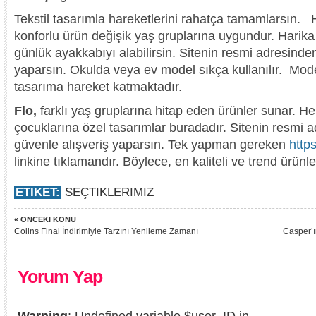
Tekstil tasarımla hareketlerini rahatça tamamlarsın
konforlu ürün değişik yaş gruplarına uygundur. Harik
günlük ayakkabıyı alabilirsin. Sitenin resmi adresinde
yaparsın. Okulda veya ev model sıkça kullanılır. Mod
tasarıma hareket katmaktadır.
Flo,
farklı yaş gruplarına hitap eden ürünler sunar. 
çocuklarına özel tasarımlar buradadır. Sitenin resmi ad
güvenle alışveriş yaparsın. Tek yapman gereken
http
linkine tıklamandır. Böylece, en kaliteli ve trend ürünler
ETIKET:
SEÇTIKLERIMIZ
« ONCEKI KONU
Colins Final İndirimiyle Tarzını Yenileme Zamanı
Casper’ı
Yorum Yap
Warning
: Undefined variable $user_ID in