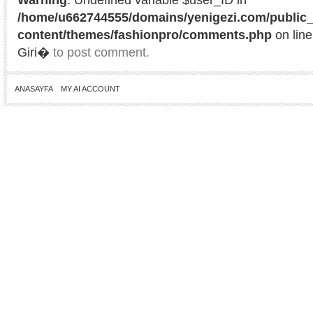
/home/u662744555/domains/yenigezi.com/public_
content/themes/fashionpro/comments.php
on lin
Giri�
to post comment.
ANASAYFA
MY AI ACCOUNT