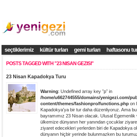
seçtiklerimiz
kültür turları
gemi turları
haftasonu tur
POSTS TAGGED WITH "23 NISAN GEZISI"
23 Nisan Kapadokya Turu
Warning
: Undefined array key "p" in
/home/u662744555/domains/yenigezi.com/pub
content/themes/fashionpro/functions.php
on 
Kapadokya’ya bir tur daha düzenliyoruz. Ama bu s
bayramımız 23 Nisan olacak. Ulusal Egemenlik
ülkemize dünyanın her yanından çocuklar ziyar
ziyaret edecekleri yerlerden biri de Kapadokya o
dünyanın hiçbir yerinde bulunmazken bu turumuzl