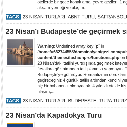
otellerde bir gece konaklama, çevre gezileri, 1 aç
akşam yemeği ve ulaşım...
TAGS:
23 NISAN TURLARI
,
ABNT TURU
,
SAFRANBOL
23 Nisan’ı Budapeşte’de geçirmek si
Warning
: Undefined array key "p" in
/home/u662744555/domains/yenigezi.com/pub
content/themes/fashionpro/functions.php
on 
23 Nisan’daki tatilini yurtdışında geçirmek istey
fırsatlara göz atmadan tatil planınızı yapmayın! 
Budapeşte’ye götürüyor. Romantizmin doruklarınd
geçireceğiniz 4 günlük tatilin ardından kendini 
hiç bir bahaneniz olmayacak. 4 yıldızlı otelde kiş
ulaşım,...
TAGS:
23 NISAN TURLARI
,
BUDEPEŞTE
,
TURA TURI
23 Nisan’da Kapadokya Turu