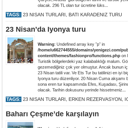
olacak. 296 TL olan tur ücretine lüks...
TAGS:
23 NISAN TURLARI
,
BATI KARADENIZ TURU
23 Nisan’da Iyonya turu
Warning
: Undefined array key "p" in
/home/u662744555/domains/yenigezi.com/pub
content/themes/fashionpro/functions.php
on 
Turistik bölgelerdeki yaz kalabalıklığı malum. G
gezemediğiniz çok yer olmuştur. Ancak bunun i
23 Nisan tatili var. Ve Ets Tur bu tatilinizi en iyi
Iyonya turu düzenliyor. 20 Nisan Cuma akşamı 
sona eren tur kapsamında Efes, Kuşadası, Şirin
olacak. Tarihin dokusunu yerinde hissetmeniz...
TAGS:
23 NISAN TURLARI
,
ERKEN REZERVASYON
,
I
Baharı Çeşme’de karşılayın