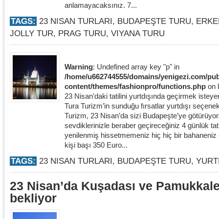
anlamayacaksınız. 7...
TAGS:
23 NISAN TURLARI
,
BUDAPEŞTE TURU
,
ERKE
JOLLY TUR
,
PRAG TURU
,
VIYANA TURU
Warning
: Undefined array key "p" in
/home/u662744555/domains/yenigezi.com/pub
content/themes/fashionpro/functions.php
on 
23 Nisan’daki tatilini yurtdışında geçirmek isteye
Tura Turizm’in sunduğu fırsatlar yurtdışı seçenekl
Turizm, 23 Nisan’da sizi Budapeşte’ye götürüyo
sevdiklerinizle beraber geçireceğiniz 4 günlük tat
yenilenmiş hissetmemeniz hiç hiç bir bahaneniz o
kişi başı 350 Euro...
TAGS:
23 NISAN TURLARI
,
BUDAPEŞTE TURU
,
YURT
23 Nisan’da Kuşadası ve Pamukkale 
bekliyor