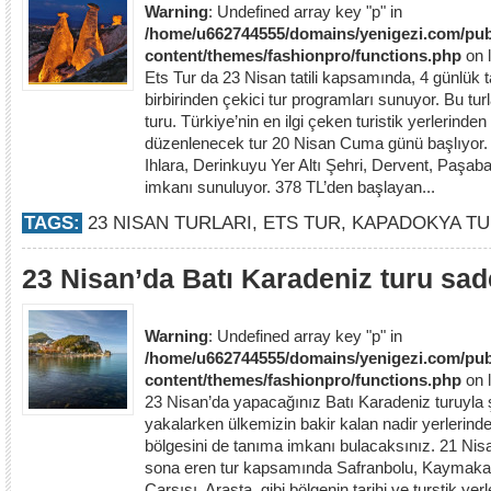
Warning
: Undefined array key "p" in
/home/u662744555/domains/yenigezi.com/pub
content/themes/fashionpro/functions.php
on 
Ets Tur da 23 Nisan tatili kapsamında, 4 günlük tati
birbirinden çekici tur programları sunuyor. Bu tu
turu. Türkiye’nin en ilgi çeken turistik yerlerinde
düzenlenecek tur 20 Nisan Cuma günü başlıyor
Ihlara, Derinkuyu Yer Altı Şehri, Dervent, Paşaba
imkanı sunuluyor. 378 TL’den başlayan...
TAGS:
23 NISAN TURLARI
,
ETS TUR
,
KAPADOKYA T
23 Nisan’da Batı Karadeniz turu sa
Warning
: Undefined array key "p" in
/home/u662744555/domains/yenigezi.com/pub
content/themes/fashionpro/functions.php
on 
23 Nisan’da yapacağınız Batı Karadeniz turuyla
yakalarken ülkemizin bakir kalan nadir yerlerinde
bölgesini de tanıma imkanı bulacaksınız. 21 Nis
sona eren tur kapsamında Safranbolu, Kaymaka
Çarşısı, Arasta gibi bölgenin tarihi ve turstik ye