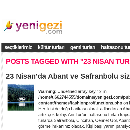
seçtiklerimiz
kültür turları
gemi turları
haftasonu tur
POSTS TAGGED WITH "23 NISAN TUR
23 Nisan’da Abant ve Safranbolu sizl
Warning
: Undefined array key "p" in
/home/u662744555/domains/yenigezi.com/pub
content/themes/fashionpro/functions.php
on 
Her ikisi de doğa harikası olarak adlandırılan A
artık çok kolay. Anı Tur’un haftasonu turları ka
turlarda Safranbolu, Cincihan, Cennet Göl, Abant
görme imkanınız olacak. Kişi başı yarım pansiyon