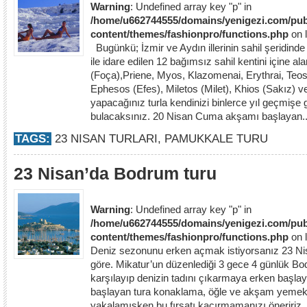
Warning
: Undefined array key "p" in
/home/u662744555/domains/yenigezi.com/pub
content/themes/fashionpro/functions.php
on 
Bugünkü; İzmir ve Aydın illerinin sahil şeridinde
ile idare edilen 12 bağımsız sahil kentini içine a
(Foça),Priene, Myos, Klazomenai, Erythrai, Teo
Ephesos (Efes), Miletos (Milet), Khios (Sakız) 
yapacağınız turla kendinizi binlerce yıl geçmişe 
bulacaksınız. 20 Nisan Cuma akşamı başlayan.
TAGS:
23 NISAN TURLARI
,
PAMUKKALE TURU
23 Nisan’da Bodrum turu
Warning
: Undefined array key "p" in
/home/u662744555/domains/yenigezi.com/pub
content/themes/fashionpro/functions.php
on 
Deniz sezonunu erken açmak istiyorsanız 23 Ni
göre. Mikatur’un düzenlediği 3 gece 4 günlük Bo
karşılayıp denizin tadını çıkarmaya erken başla
başlayan tura konaklama, öğle ve akşam yemekle
yakalamışken bu fırsatı kaçırmamanızı öneriri