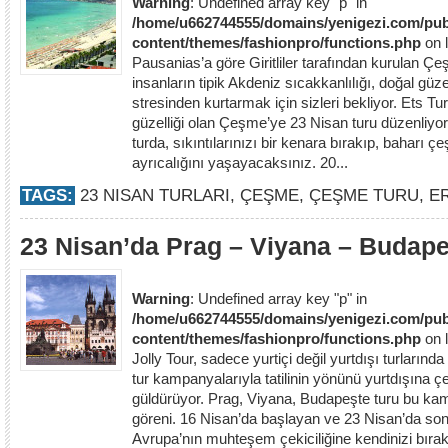
Warning
: Undefined array key "p" in
/home/u662744555/domains/yenigezi.com/pub
content/themes/fashionpro/functions.php
on 
Pausanias’a göre Giritliler tarafından kurulan Ç
insanların tipik Akdeniz sıcakkanlılığı, doğal güze
stresinden kurtarmak için sizleri bekliyor. Ets T
güzelliği olan Çeşme’ye 23 Nisan turu düzenliyo
turda, sıkıntılarınızı bir kenara bırakıp, baharı
ayrıcalığını yaşayacaksınız. 20...
TAGS:
23 NISAN TURLARI
,
ÇEŞME
,
ÇEŞME TURU
,
E
23 Nisan’da Prag – Viyana – Budape
Warning
: Undefined array key "p" in
/home/u662744555/domains/yenigezi.com/pub
content/themes/fashionpro/functions.php
on 
Jolly Tour, sadece yurtiçi değil yurtdışı turların
tur kampanyalarıyla tatilinin yönünü yurtdışına ç
güldürüyor. Prag, Viyana, Budapeşte turu bu kam
göreni. 16 Nisan’da başlayan ve 23 Nisan’da son
Avrupa’nın muhteşem çekiciliğine kendinizi bırak