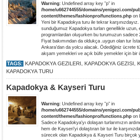
Warning
: Undefined array key "p" in
/home/u662744555/domains/yenigezi.com/pub
content/themes/fashionpro/functions.php
on 
Yeni bir Kapadokya turu ile tekrar karşınızdayız
sunduğumuz Kapadokya turları genellikle uzun, 
programlardan oluşurken bu turumuzun sadece 2 
Fiyat bakımından da oldukça .uygun olan tur İsta
Ankara’dan da yolcu alacak. Ödediğiniz ücrete tü
akşam yemekleri ve açık büfe yemekler için bir 
TAGS:
KAPADOKYA GEZILERI
,
KAPADOKYA GEZISI
,
KAPADOKYA TURU
Kapadokya & Kayseri Turu
Warning
: Undefined array key "p" in
/home/u662744555/domains/yenigezi.com/pub
content/themes/fashionpro/functions.php
on 
Sadece Kapadokya’yı dolaşan turlarımızın ardı
hem de Kayseri’yi dolaştıran bir tur ile karşınız
sürecek olan Kapadokya & Kayseri Turu birçok 