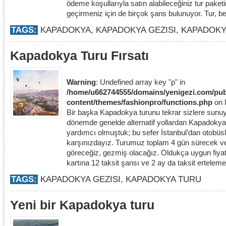
ödeme koşullarıyla satın alabileceğiniz tur pake
geçirmeniz için de birçok şans bulunuyor. Tur, bell
TAGS:
KAPADOKYA
,
KAPADOKYA GEZISI
,
KAPADOKY
Kapadokya Turu Fırsatı
Warning
: Undefined array key "p" in
/home/u662744555/domains/yenigezi.com/pub
content/themes/fashionpro/functions.php
on 
Bir başka Kapadokya turunu tekrar sizlere sunuy
dönemde genelde alternatif yollardan Kapadokya
yardımcı olmuştuk; bu sefer İstanbul’dan otobüsle
karşınızdayız. Turumuz toplam 4 gün sürecek ve
göreceğiz, gezmiş olacağız. Oldukça uygun fiyatl
kartına 12 taksit şansı ve 2 ay da taksit erteleme
TAGS:
KAPADOKYA GEZISI
,
KAPADOKYA TURU
Yeni bir Kapadokya turu