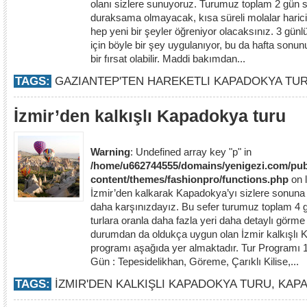
olanı sizlere sunuyoruz. Turumuz toplam 2 gün 
duraksama olmayacak, kısa süreli molalar haricin
hep yeni bir şeyler öğreniyor olacaksınız. 3 günlü
için böyle bir şey uygulanıyor, bu da hafta sonunu
bir fırsat olabilir. Maddi bakımdan...
TAGS:
GAZIANTEP'TEN HAREKETLI KAPADOKYA TU
İzmir’den kalkışlı Kapadokya turu
Warning
: Undefined array key "p" in
/home/u662744555/domains/yenigezi.com/pub
content/themes/fashionpro/functions.php
on 
İzmir’den kalkarak Kapadokya’yı sizlere sonuna k
daha karşınızdayız. Bu sefer turumuz toplam 4 
turlara oranla daha fazla yeri daha detaylı görm
durumdan da oldukça uygun olan İzmir kalkışlı
programı aşağıda yer almaktadır. Tur Programı 
Gün : Tepesidelikhan, Göreme, Çarıklı Kilise,...
TAGS:
İZMIR'DEN KALKIŞLI KAPADOKYA TURU
,
KAP