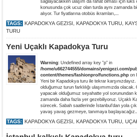
sağlayacakken ulaşım da rahat olması için lüks o
konusunda çok ucuz olan turda aynı zamanda bi
alıyor. Tur fiyatlarına otobüs ikramları,...
TAGS:
KAPADOKYA GEZISI
,
KAPADOKYA TURU
,
KAYS
TURU
Yeni Uçaklı Kapadokya Turu
Warning
: Undefined array key "p" in
/home/u662744555/domains/yenigezi.com/pub
content/themes/fashionpro/functions.php
on 
Yeni bir Kapadokya turu ile tekrar karşınızdayız
olduğumuz turun farklılığı ulaşımımızda olacak. 
yapacak olduğumuz seyahatte yol sorunundan ku
zamanda daha fazla yer gezebiliyoruz. Uçaklı 
sürecek. Sabah saatlerinde İstanbul’dan yola ç
yavaş yavaş gezmeye, tanımaya başlayacağız..
TAGS:
KAPADOKYA GEZISI
,
KAPADOKYA TURU
,
UÇA