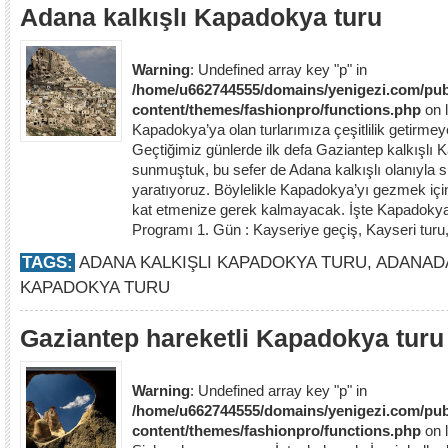
Adana kalkışlı Kapadokya turu
Warning
: Undefined array key "p" in
/home/u662744555/domains/yenigezi.com/pub
content/themes/fashionpro/functions.php
on 
Kapadokya’ya olan turlarımıza çeşitlilik getirm
Geçtiğimiz günlerde ilk defa Gaziantep kalkışlı 
sunmuştuk, bu sefer de Adana kalkışlı olanıyla siz
yaratıyoruz. Böylelikle Kapadokya’yı gezmek içi
kat etmenize gerek kalmayacak. İşte Kapadokya
Programı 1. Gün : Kayseriye geçiş, Kayseri turu,
TAGS:
ADANA KALKIŞLI KAPADOKYA TURU
,
ADANAD
KAPADOKYA TURU
Gaziantep hareketli Kapadokya turu
Warning
: Undefined array key "p" in
/home/u662744555/domains/yenigezi.com/pub
content/themes/fashionpro/functions.php
on 