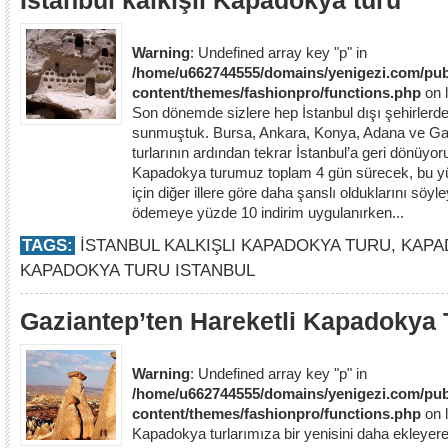
İstanbul kalkışlı Kapadokya turu
Warning
: Undefined array key "p" in
/home/u662744555/domains/yenigezi.com/pub
content/themes/fashionpro/functions.php
on 
Son dönemde sizlere hep İstanbul dışı şehirlerd
sunmuştuk. Bursa, Ankara, Konya, Adana ve Ga
turlarının ardından tekrar İstanbul’a geri dönüyoru
Kapadokya turumuz toplam 4 gün sürecek, bu yüz
için diğer illere göre daha şanslı olduklarını söy
ödemeye yüzde 10 indirim uygulanırken...
TAGS:
İSTANBUL KALKIŞLI KAPADOKYA TURU
,
KAPA
KAPADOKYA TURU ISTANBUL
Gaziantep’ten Hareketli Kapadokya 
Warning
: Undefined array key "p" in
/home/u662744555/domains/yenigezi.com/pub
content/themes/fashionpro/functions.php
on 
Kapadokya turlarımıza bir yenisini daha ekleyere