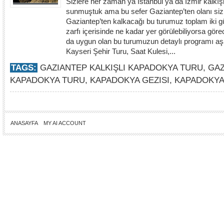
Sizlere her zaman ya İstanbul ya da İzmir kalkış
sunmuştuk ama bu sefer Gaziantep’ten olanı siz
Gaziantep’ten kalkacağı bu turumuz toplam iki g
zarfı içerisinde ne kadar yer görülebiliyorsa göre
da uygun olan bu turumuzun detaylı programı aş
Kayseri Şehir Turu, Saat Kulesi,...
TAGS:
GAZIANTEP KALKIŞLI KAPADOKYA TURU
,
GAZ
KAPADOKYA TURU
,
KAPADOKYA GEZISI
,
KAPADOKYA
ANASAYFA
MY AI ACCOUNT