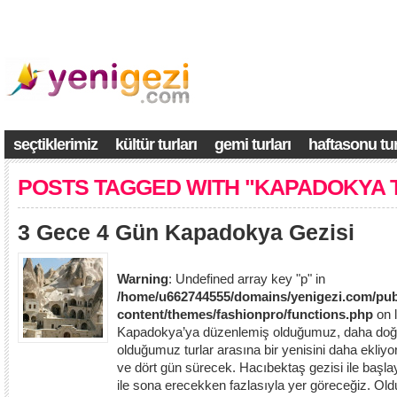
seçtiklerimiz
kültür turları
gemi turları
haftasonu tur
POSTS TAGGED WITH "KAPADOKYA 
3 Gece 4 Gün Kapadokya Gezisi
Warning
: Undefined array key "p" in
/home/u662744555/domains/yenigezi.com/pub
content/themes/fashionpro/functions.php
on 
Kapadokya’ya düzenlemiş olduğumuz, daha doğ
olduğumuz turlar arasına bir yenisini daha ekliy
ve dört gün sürecek. Hacıbektaş gezisi ile başla
ile sona erecekken fazlasıyla yer göreceğiz. Old