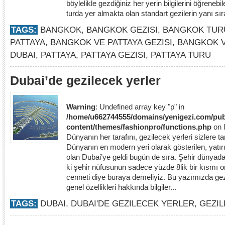
böylelikle gezdiğiniz her yerin bilgilerini öğreneb
turda yer almakta olan standart gezilerin yanı sı
TAGS:
BANGKOK
,
BANGKOK GEZISI
,
BANGKOK TUR
PATTAYA
,
BANGKOK VE PATTAYA GEZISI
,
BANGKOK V
DUBAI
,
PATTAYA
,
PATTAYA GEZISI
,
PATTAYA TURU
Dubai’de gezilecek yerler
Warning
: Undefined array key "p" in
/home/u662744555/domains/yenigezi.com/pub
content/themes/fashionpro/functions.php
on 
Dünyanın her tarafını, gezilecek yerleri sizlere
Dünyanın en modern yeri olarak gösterilen, yatı
olan Dubai’ye geldi bugün de sıra. Şehir dünyada
ki şehir nüfusunun sadece yüzde 8lik bir kısmı ora
cenneti diye buraya demeliyiz. Bu yazımızda gez
genel özellikleri hakkında bilgiler...
TAGS:
DUBAI
,
DUBAI'DE GEZILECEK YERLER
,
GEZI