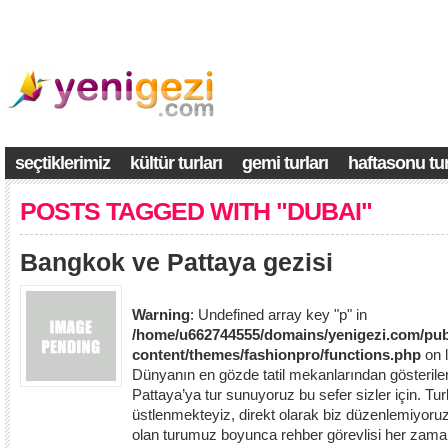
seçtiklerimiz
kültür turları
gemi turları
haftasonu tur
POSTS TAGGED WITH "DUBAI"
Bangkok ve Pattaya gezisi
Warning
: Undefined array key "p" in
/home/u662744555/domains/yenigezi.com/pub
content/themes/fashionpro/functions.php
on 
Dünyanın en gözde tatil mekanlarından gösterile
Pattaya’ya tur sunuyoruz bu sefer sizler için. Tur
üstlenmekteyiz, direkt olarak biz düzenlemiyoru
olan turumuz boyunca rehber görevlisi her zama