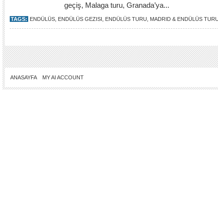
geçiş, Malaga turu, Granada’ya...
TAGS:
ENDÜLÜS
,
ENDÜLÜS GEZISI
,
ENDÜLÜS TURU
,
MADRID & ENDÜLÜS TUR
ANASAYFA
MY AI ACCOUNT