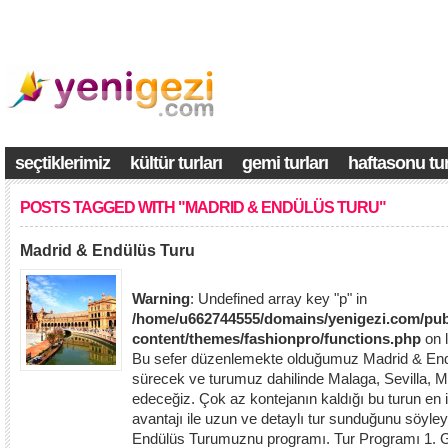
seçtiklerimiz
kültür turları
gemi turları
haftasonu tur
POSTS TAGGED WITH "MADRID & ENDÜLÜS TURU"
Madrid & Endülüs Turu
Warning
: Undefined array key "p" in
/home/u662744555/domains/yenigezi.com/pub
content/themes/fashionpro/functions.php
on 
Bu sefer düzenlemekte olduğumuz Madrid & End
sürecek ve turumuz dahilinde Malaga, Sevilla, M
edeceğiz. Çok az kontejanın kaldığı bu turun en i
avantajı ile uzun ve detaylı tur sunduğunu söyleye
Endülüs Turumuznu programı. Tur Programı 1. G