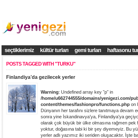
seçtiklerimiz
kültür turları
gemi turları
haftasonu tur
POSTS TAGGED WITH "TURKU"
Finlandiya’da gezilecek yerler
Warning
: Undefined array key "p" in
/home/u662744555/domains/yenigezi.com/pub
content/themes/fashionpro/functions.php
on 
Dünyanın her tarafını sizlere tanıtmaya devam ed
sonra yine İskandinavya’ya, Finlandiya’ya geçiy
olarak çok büyük bir ülke olmasına rağmen pek fa
yoktur, doğasına tabi ki bir şey diyemeyiz. Bu y
yerler adlı yazımız iki seriden oluşacaktır. İşte 