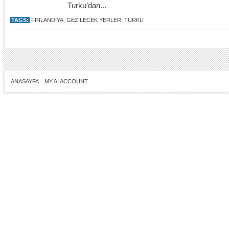
Turku’dan...
TAGS:
FINLANDIYA
,
GEZILECEK YERLER
,
TURKU
ANASAYFA
MY AI ACCOUNT