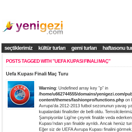
seçtiklerimiz
kültür turları
gemi turları
haftasonu tur
POSTS TAGGED WITH "UEFA KUPASI FINALI MAÇ"
Uefa Kupası Finali Maç Turu
Warning
: Undefined array key "p" in
/home/u662744555/domains/yenigezi.com/pub
content/themes/fashionpro/functions.php
on 
Avrupa’da 2012-2013 futbol sezonunun yavaş y
kupalardaki finalistler de belli oldu. Temsilciler
Şampiyonlar Ligi’ne çeyrek finalde veda ederk
Kupası’ndan yarı finalde ayrıldı. Ancak henüz tur
Eğer siz de UEFA Avrupa Kupası finalini görmek, 