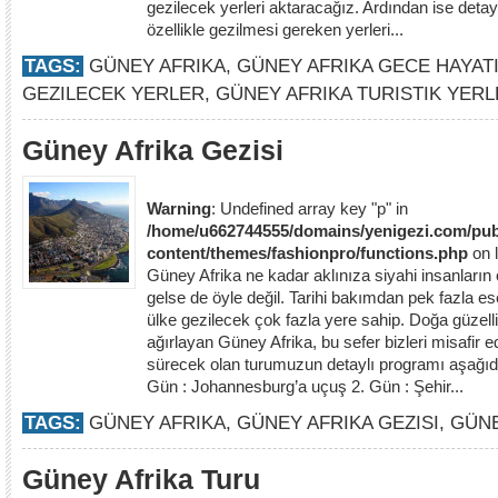
gezilecek yerleri aktaracağız. Ardından ise detayl
özellikle gezilmesi gereken yerleri...
TAGS:
GÜNEY AFRIKA
,
GÜNEY AFRIKA GECE HAYAT
GEZILECEK YERLER
,
GÜNEY AFRIKA TURISTIK YERL
Güney Afrika Gezisi
Warning
: Undefined array key "p" in
/home/u662744555/domains/yenigezi.com/pub
content/themes/fashionpro/functions.php
on 
Güney Afrika ne kadar aklınıza siyahi insanların
gelse de öyle değil. Tarihi bakımdan pek fazla e
ülke gezilecek çok fazla yere sahip. Doğa güzelliği
ağırlayan Güney Afrika, bu sefer bizleri misafir
sürecek olan turumuzun detaylı programı aşağıda
Gün : Johannesburg’a uçuş 2. Gün : Şehir...
TAGS:
GÜNEY AFRIKA
,
GÜNEY AFRIKA GEZISI
,
GÜNE
Güney Afrika Turu