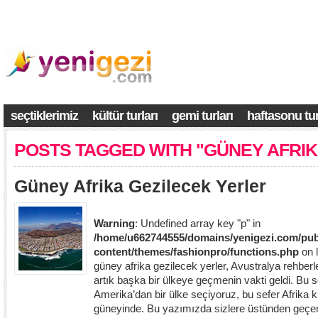
seçtiklerimiz
kültür turları
gemi turları
haftasonu tur
POSTS TAGGED WITH "GÜNEY AFRIK
Güney Afrika Gezilecek Yerler
Warning
: Undefined array key "p" in
/home/u662744555/domains/yenigezi.com/pub
content/themes/fashionpro/functions.php
on 
güney afrika gezilecek yerler, Avustralya rehberle
artık başka bir ülkeye geçmenin vakti geldi. Bu 
Amerika’dan bir ülke seçiyoruz, bu sefer Afrika 
güneyinde. Bu yazımızda sizlere üstünden geçe