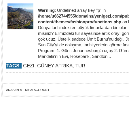
Warning
: Undefined array key "p" in
/home/u662744555/domains/yenigezi.com/pub
content/themes/fashionpro/functions.php
on 
Dünya tarihindeki en büyük limanlardan biri olan
misiniz? Elimizdeki tur sayesinde artık orayı 
çok ucuz. Üstelik sadece Ümit Burnu’nu değil, 
Sun City’yi de dolaşma, tarihi yerlerini görme fır
Programı 1. Gün : Johannesburg’a uçuş 2. Gün :
Mandela’nın Evi, Rosebank, Sandton...
TAGS:
GEZI
,
GÜNEY AFRIKA
,
TUR
ANASAYFA
MY AI ACCOUNT