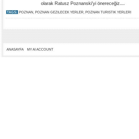
olarak Ratusz Poznanski’yi önereceğiz....
TAGS:
POZNAN
,
POZNAN GEZILECEK YERLER
,
POZNAN TURISTIK YERLERI
ANASAYFA
MY AI ACCOUNT