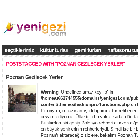
seçtiklerimiz
kültür turları
gemi turları
haftasonu tur
POSTS TAGGED WITH "POZNAN GEZILECEK YERLER"
Poznan Gezilecek Yerler
Warning
: Undefined array key "p" in
/home/u662744555/domains/yenigezi.com/pub
content/themes/fashionpro/functions.php
on 
Polonya için hazırlamış olduğumuz tur rehberleri
devam ediyoruz. Ülke için bu vakte kadar dört far
Bunlardan biri geniş Polonya rehberi olurken diğe
en büyük şehirlerinin rehberleriydi. Şimdi ise bir
Poznan’ı aktaracağız sizlere, bakalım Poznan Turi