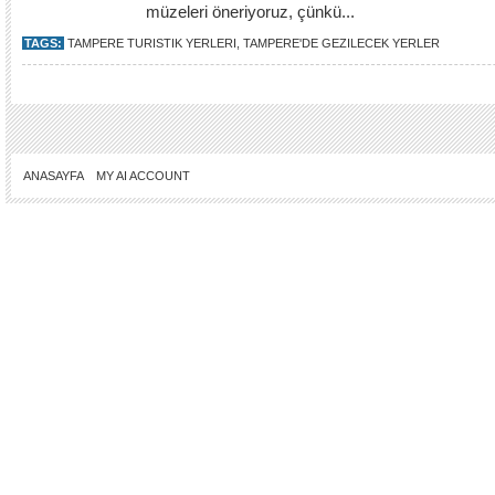
müzeleri öneriyoruz, çünkü...
TAGS:
TAMPERE TURISTIK YERLERI
,
TAMPERE'DE GEZILECEK YERLER
ANASAYFA
MY AI ACCOUNT