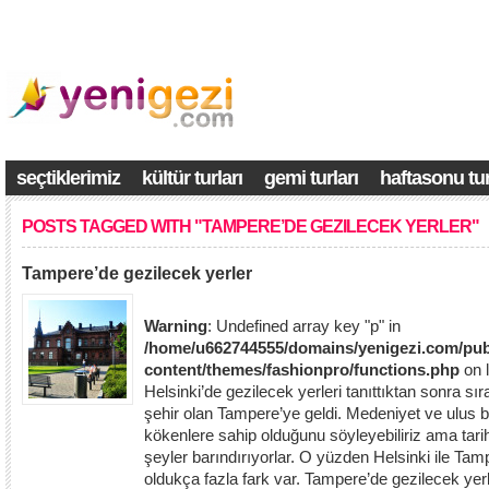
seçtiklerimiz
kültür turları
gemi turları
haftasonu tur
POSTS TAGGED WITH "TAMPERE’DE GEZILECEK YERLER"
Tampere’de gezilecek yerler
Warning
: Undefined array key "p" in
/home/u662744555/domains/yenigezi.com/pub
content/themes/fashionpro/functions.php
on 
Helsinki’de gezilecek yerleri tanıttıktan sonra sır
şehir olan Tampere’ye geldi. Medeniyet ve ulus b
kökenlere sahip olduğunu söyleyebiliriz ama tarih
şeyler barındırıyorlar. O yüzden Helsinki ile Ta
oldukça fazla fark var. Tampere’de gezilecek yerl