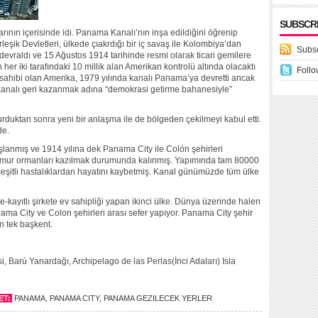
SUBSCR
ının içerisinde idi. Panama Kanalı’nın inşa edildiğini öğrenip
eşik Devletleri, ülkede çıakrdığı bir iç savaş ile Kolombiya’dan
Subsc
 devraldı ve 15 Ağustos 1914 tarihinde resmi olarak ticari gemilere
her iki tarafındaki 10 millik alan Amerikan kontrolü altında olacaktı
Follo
 sahibi olan Amerika, 1979 yılında kanalı Panama’ya devretti ancak
analı geri kazanmak adına “demokrasi getirme bahanesiyle”
urduktan sonra yeni bir anlaşma ile de bölgeden çekilmeyi kabul etti.
de.
lanmış ve 1914 yılına dek Panama City ile Colón şehirleri
 yağmur ormanları kazılmak durumunda kalınmış. Yapımında tam 80000
 çeşitli hastalıklardan hayatını kaybetmiş. Kanal günümüzde tüm ülke
kayıtlı şirkete ev sahipliği yapan ikinci ülke. Dünya üzerinde halen
ama City ve Colon şehirleri arası sefer yapıyor. Panama City şehir
n tek başkent.
i, Barú Yanardağı, Archipelago de las Perlas(İnci Adaları) Isla
ET:
PANAMA
,
PANAMA CITY
,
PANAMA GEZILECEK YERLER