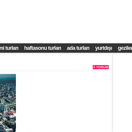
i turları
haftasonu turları
ada turları
yurtdışı
gezile
0 YORUM