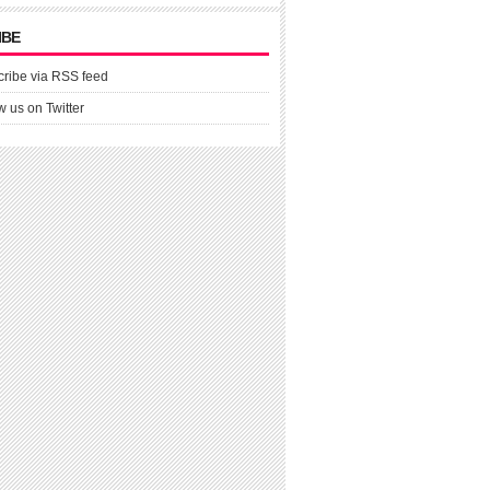
IBE
ribe via RSS feed
w us on Twitter