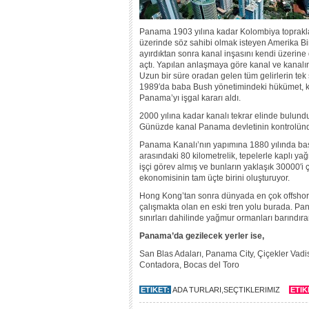
Panama 1903 yılına kadar Kolombiya topraklar
üzerinde söz sahibi olmak isteyen Amerika Birl
ayırdıktan sonra kanal inşasını kendi üzerine
açtı. Yapılan anlaşmaya göre kanal ve kanalın 
Uzun bir süre oradan gelen tüm gelirlerin tek
1989′da baba Bush yönetimindeki hükümet, k
Panama’yı işgal kararı aldı.
2000 yılına kadar kanalı tekrar elinde bulund
Günüzde kanal Panama devletinin kontrolün
Panama Kanalı’nın yapımına 1880 yılında baş
arasındaki 80 kilometrelik, tepelerle kaplı
işçi görev almış ve bunların yaklaşık 30000′i
ekonomisinin tam üçte birini oluşturuyor.
Hong Kong’tan sonra dünyada en çok offshore-
çalışmakta olan en eski tren yolu burada. Pan
sınırları dahilinde yağmur ormanları barındıra
Panama’da gezilecek yerler ise,
San Blas Adaları, Panama City, Çiçekler Vadis
Contadora, Bocas del Toro
ETIKET:
ADA TURLARI
,
SEÇTIKLERIMIZ
ETIK